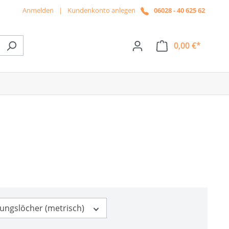
Anmelden
|
Kundenkonto anlegen
06028 - 40 625 62
0,00 €*
ße das Dropdown der Kategorie News
gungslöcher (metrisch)