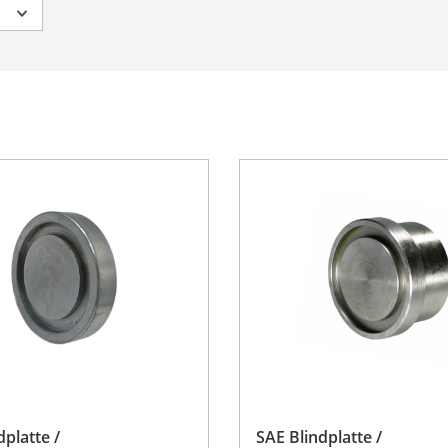
r
dplatte /
SAE Blindplatte /