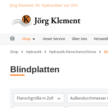
Jörg Klement: Ihr Hydrauliker vor Ort!
springen
Zur Hauptnavigation springen
Shop
Unser Service
Über Uns
Versand
Öffne oder Schließe das Dropdown der Ka
Shop
Hydraulik
Hydraulik-Flanschanschlüsse
Bl
Blindplatten
Flanschgröße in Zoll
Außendurchmesser