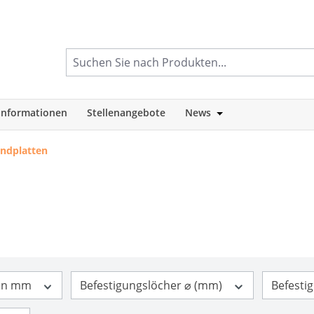
informationen
Stellenangebote
News
tegorie Shop
Öffne oder Schlie
indplatten
 in mm
Befestigungslöcher ⌀ (mm)
Befesti