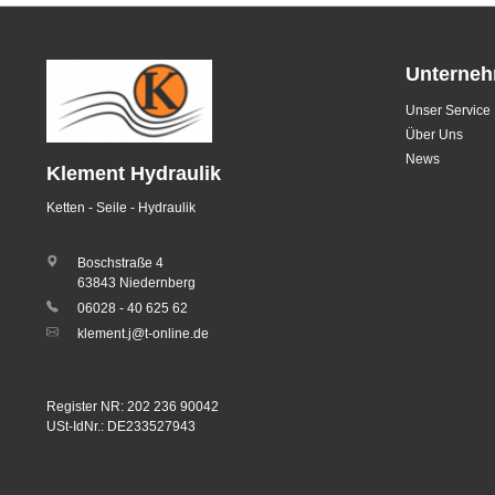
Unterne
Unser Service
Über Uns
News
Klement Hydraulik
Ketten - Seile - Hydraulik
Boschstraße 4
63843 Niedernberg
06028 - 40 625 62
klement.j@t-online.de
Register NR: 202 236 90042
USt-IdNr.: DE233527943