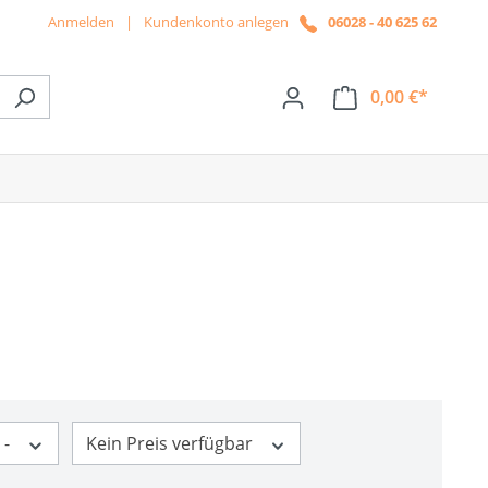
Anmelden
|
Kundenkonto anlegen
06028 - 40 625 62
0,00 €*
ße das Dropdown der Kategorie News
 -
Kein Preis verfügbar