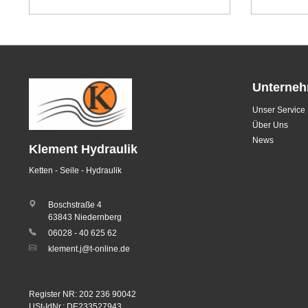
Unterne
Unser Service
Über Uns
News
Klement Hydraulik
Ketten - Seile - Hydraulik
Boschstraße 4
63843 Niedernberg
06028 - 40 625 62
klement.j@t-online.de
Register NR: 202 236 90042
USt-IdNr.: DE233527943