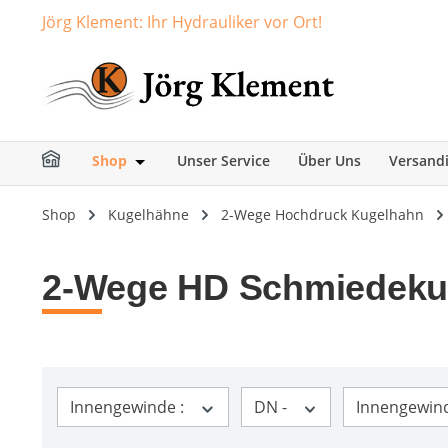
Jörg Klement: Ihr Hydrauliker vor Ort!
springen
Zur Hauptnavigation springen
Shop
Unser Service
Über Uns
Versand
Öffne oder Schließe das Dropdown der Ka
Shop
Kugelhähne
2-Wege Hochdruck Kugelhahn
2-Wege HD Schmiedeku
Innengewinde :
DN -
Innengewin