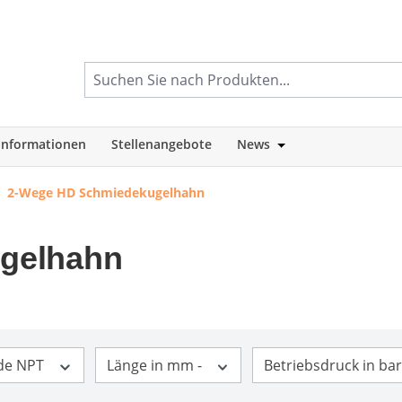
informationen
Stellenangebote
News
tegorie Shop
Öffne oder Schlie
2-Wege HD Schmiedekugelhahn
gelhahn
de NPT
Länge in mm -
Betriebsdruck in bar