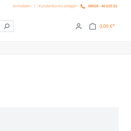
Anmelden
|
Kundenkonto anlegen
06028 - 40 625 62
0,00 €*
ße das Dropdown der Kategorie News