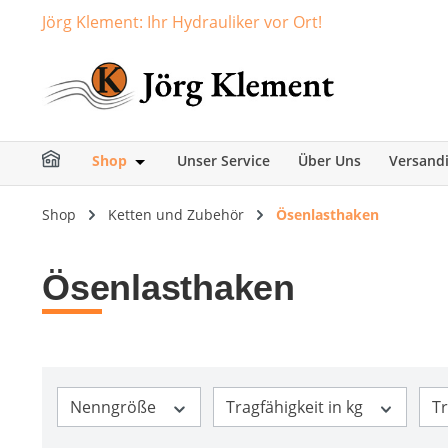
Jörg Klement: Ihr Hydrauliker vor Ort!
springen
Zur Hauptnavigation springen
Shop
Unser Service
Über Uns
Versand
Öffne oder Schließe das Dropdown der Ka
Shop
Ketten und Zubehör
Ösenlasthaken
Ösenlasthaken
Nenngröße
Tragfähigkeit in kg
Tr