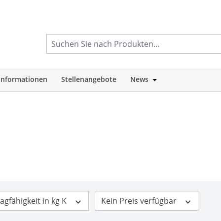
informationen
Stellenangebote
News
tegorie Shop
Öffne oder Schlie
agfähigkeit in kg K
Kein Preis verfügbar