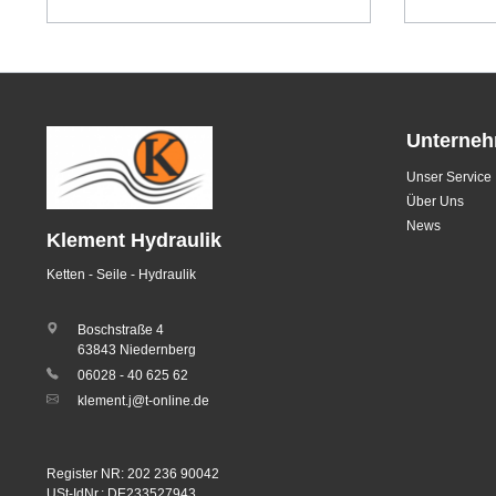
Unterne
Unser Service
Über Uns
News
Klement Hydraulik
Ketten - Seile - Hydraulik
Boschstraße 4
63843 Niedernberg
06028 - 40 625 62
klement.j@t-online.de
Register NR: 202 236 90042
USt-IdNr.: DE233527943