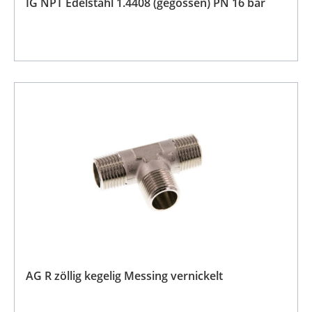
IG NPT Edelstahl 1.4408 (gegossen) PN 16 bar
AG R zöllig kegelig Messing vernickelt