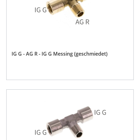
IG G - AG R - IG G Messing (geschmiedet)