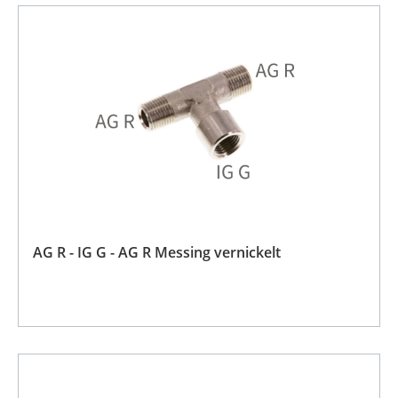
AG R - IG G - AG R Messing vernickelt