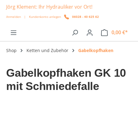
Jörg Klement: Ihr Hydrauliker vor Ort!
alt springen
Anmelden
|
Kundenkonto anlegen
06028 - 40 625 62
0,00 €*
Shop
Ketten und Zubehör
Gabelkopfhaken
Gabelkopfhaken GK 10
mit Schmiedefalle
Bildergalerie überspringen