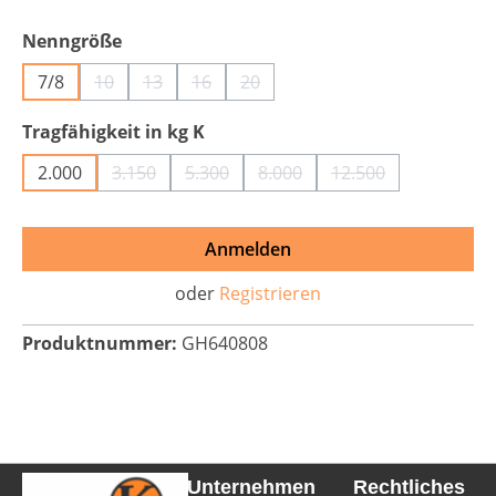
auswählen
Nenngröße
7/8
10
13
16
20
(Diese Option ist zurzeit nicht verfügbar.)
(Diese Option ist zurzeit nicht verfügbar.)
(Diese Option ist zurzeit nicht verfügbar
(Diese Option ist zurzeit nicht ve
auswählen
Tragfähigkeit in kg K
2.000
3.150
5.300
8.000
12.500
(Diese Option ist zurzeit nicht verfügbar.)
(Diese Option ist zurzeit nicht verfügba
(Diese Option ist zurzeit nich
(Diese Option ist z
Anmelden
oder
Registrieren
Produktnummer:
GH640808
Unternehmen
Rechtliches