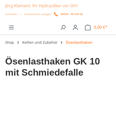
Jörg Klement: Ihr Hydrauliker vor Ort!
alt springen
Anmelden
|
Kundenkonto anlegen
06028 - 40 625 62
0,00 €*
Shop
Ketten und Zubehör
Ösenlasthaken
Ösenlasthaken GK 10
mit Schmiedefalle
Bildergalerie überspringen