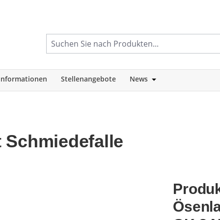
informationen
Stellenangebote
News
tegorie Shop
Öffne oder Schlie
 Schmiedefalle
Produk
Ösenla