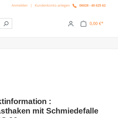
Anmelden
|
Kundenkonto anlegen
06028 - 40 625 62
0,00 €*
ße das Dropdown der Kategorie News
tinformation :
sthaken mit Schmiedefalle