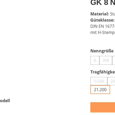
GK 8 
Material:
St
Güteklasse
DIN EN 1677
mit H-Stemp
Nenngröße
6
7/8
(Diese Optio
(Dies
Tragfähigkei
1.120
2.
(Diese Op
21.200
odell