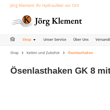
Jörg Klement: Ihr Hydrauliker vor Ort!
springen
Zur Hauptnavigation springen
Shop
Unser Service
Über Uns
Versand
Öffne oder Schließe das Dropdown der Ka
Shop
Ketten und Zubehör
Ösenlasthaken
Ösenlasthaken GK 8 mit
Bildergalerie überspringen