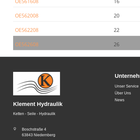
OE561608
16
OE562008
20
OE562208
22
OE562608
26
Unterne
Unser Service
Über Uns
News
Klement Hydraulik
Ketten - Seile - Hydraulik
Boschstraße 4
63843 Niedernberg