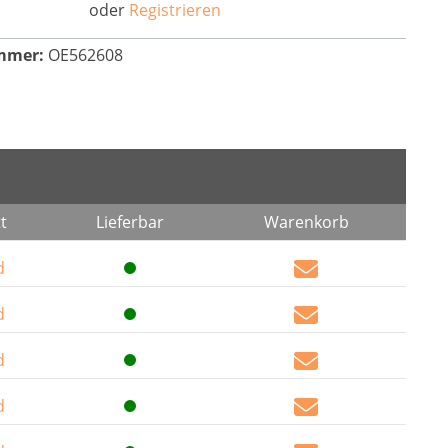
oder
Registrieren
mmer:
OE562608
t
Lieferbar
Warenkorb
d
d
d
d