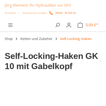
Jörg Klement: Ihr Hydrauliker vor Ort!
alt springen
Anmelden
|
Kundenkonto anlegen
06028 - 40 625 62
0,00 €*
Shop
Ketten und Zubehör
Self-Locking Haken
Self-Locking-Haken GK
10 mit Gabelkopf
Bildergalerie überspringen