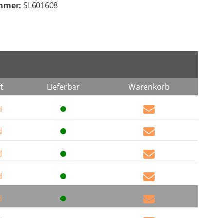
mmer:
SL601608
t
Lieferbar
Warenkorb
d
d
d
d
d