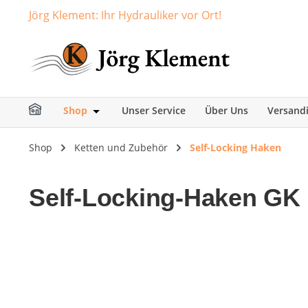
Jörg Klement: Ihr Hydrauliker vor Ort!
springen
Zur Hauptnavigation springen
Shop
Unser Service
Über Uns
Versand
Öffne oder Schließe das Dropdown der Ka
Shop
Ketten und Zubehör
Self-Locking Haken
Self-Locking-Haken GK 
Bildergalerie überspringen