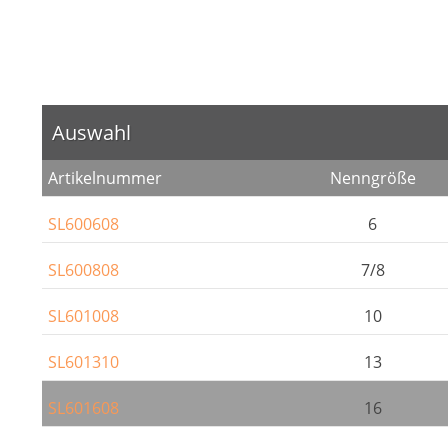
Auswahl
Artikelnummer
Nenngröße
SL600608
6
SL600808
7/8
SL601008
10
SL601310
13
SL601608
16