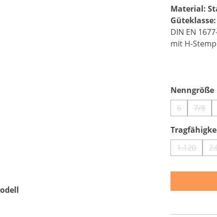
Material: St
Güteklasse:
DIN EN 1677
mit H-Stemp
Nenngröße
6
7/8
(Diese Optio
(Dies
Tragfähigkei
1.120
2.
(Diese Op
odell