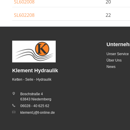
SL602008
20
SL602208
22
Unterne
Unser Service
Über Uns
News
Klement Hydraulik
Ketten - Seile - Hydraulik
Boschstraße 4
63843 Niedernberg
06028 - 40 625 62
klement.j@t-online.de