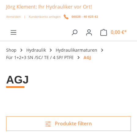
Jörg Klement: Ihr Hydrauliker vor Ort!
alt springen
Anmelden
|
Kundenkonto anlegen
06028 - 40 625 62
0,00 €*
Shop
Hydraulik
Hydraulikarmaturen
Für 1+2+3 SN /SC/ TE / 4 SP/ PTFE
AGJ
AGJ
Produkte filtern