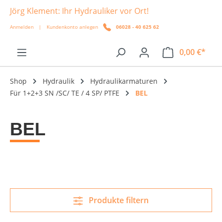
Jörg Klement: Ihr Hydrauliker vor Ort!
alt springen
Anmelden
|
Kundenkonto anlegen
06028 - 40 625 62
0,00 €*
Shop
Hydraulik
Hydraulikarmaturen
Für 1+2+3 SN /SC/ TE / 4 SP/ PTFE
BEL
BEL
Produkte filtern