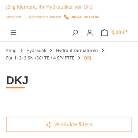
Jörg Klement: Ihr Hydrauliker vor Ort!
alt springen
Anmelden
|
Kundenkonto anlegen
06028 - 40 625 62
0,00 €*
Shop
Hydraulik
Hydraulikarmaturen
Für 1+2+3 SN /SC/ TE / 4 SP/ PTFE
DKJ
DKJ
Produkte filtern