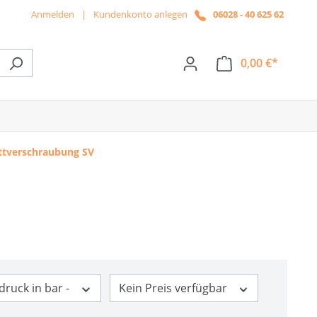
Anmelden
|
Kundenkonto anlegen
06028 - 40 625 62
0,00 €*
ße das Dropdown der Kategorie News
ttverschraubung SV
druck in bar -
Kein Preis verfügbar