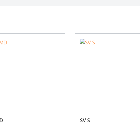
D
SV S