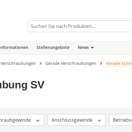
informationen
Stellenangebote
News
tegorie Shop
Öffne oder Schlie
rverschraubungen
Gerade Verschraubungen
Gerade Scho
ubung SV
chraubgewinde
Anschlussgewinde
Betriebs