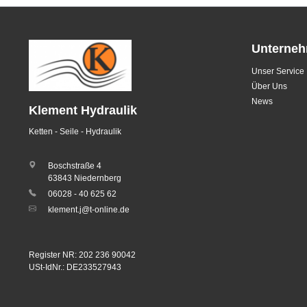
Unterne
Unser Service
Über Uns
News
Klement Hydraulik
Ketten - Seile - Hydraulik
Boschstraße 4
63843 Niedernberg
06028 - 40 625 62
klement.j@t-online.de
Register NR: 202 236 90042
USt-IdNr.: DE233527943