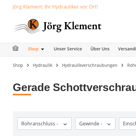
Jörg Klement: Ihr Hydrauliker vor Ort!
springen
Zur Hauptnavigation springen
Shop
Unser Service
Über Uns
Versand
Öffne oder Schließe das Dropdown der Ka
Shop
Hydraulik
Hydraulikverschraubungen
Roh
Gerade Schottverschra
Rohranschluss -
Gewinde -
Eins