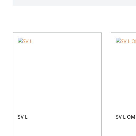
SV L
SV L OM