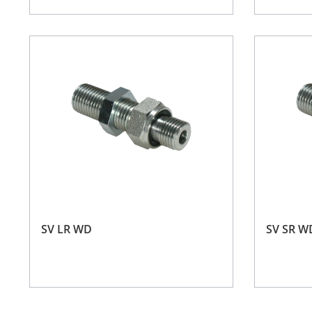
SV LR WD
SV SR W