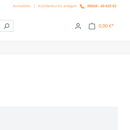
Anmelden
|
Kundenkonto anlegen
06028 - 40 625 62
0,00 €*
ße das Dropdown der Kategorie News