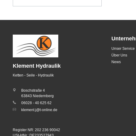
Unterne
Unser Service
Über Uns
News
Klement Hydraulik
Ketten - Seile - Hydraulik
Boschstraße 4
63843 Niedernberg
06028 - 40 625 62
klement.j@t-online.de
Register NR: 202 236 90042
USt-IdNr.: DE233527943