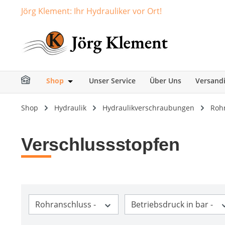
Jörg Klement: Ihr Hydrauliker vor Ort!
springen
Zur Hauptnavigation springen
Shop
Unser Service
Über Uns
Versand
Öffne oder Schließe das Dropdown der Ka
Shop
Hydraulik
Hydraulikverschraubungen
Roh
Verschlussstopfen
Rohranschluss -
Betriebsdruck in bar -