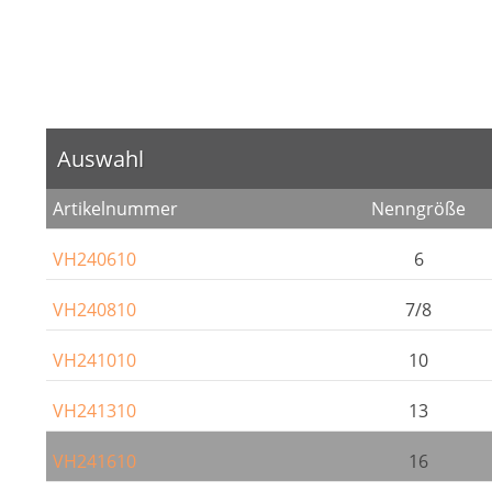
Auswahl
Artikelnummer
Nenngröße
VH240610
6
VH240810
7/8
VH241010
10
VH241310
13
VH241610
16