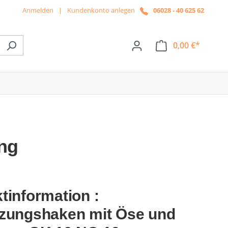
Anmelden
|
Kundenkonto anlegen
06028 - 40 625 62
0,00 €*
ße das Dropdown der Kategorie News
ng
tinformation :
zungshaken mit Öse und