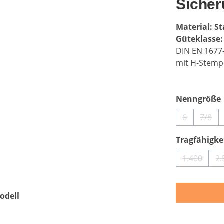
Sicher
Material: St
Güteklasse:
DIN EN 1677
mit H-Stemp
Nenngröße
6
7/8
(Diese Optio
(Dies
Tragfähigkei
1.400
2.
(Diese Op
odell