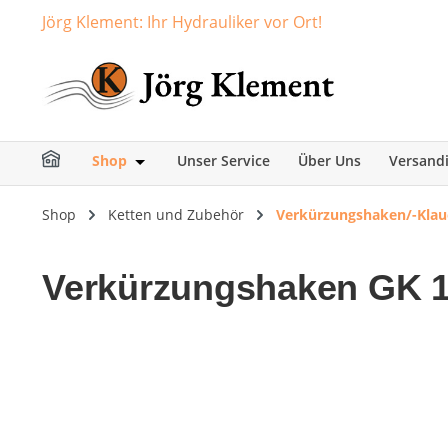
Jörg Klement: Ihr Hydrauliker vor Ort!
springen
Zur Hauptnavigation springen
Shop
Unser Service
Über Uns
Versand
Öffne oder Schließe das Dropdown der Ka
Shop
Ketten und Zubehör
Verkürzungshaken/-Klau
Verkürzungshaken GK 1
Bildergalerie überspringen