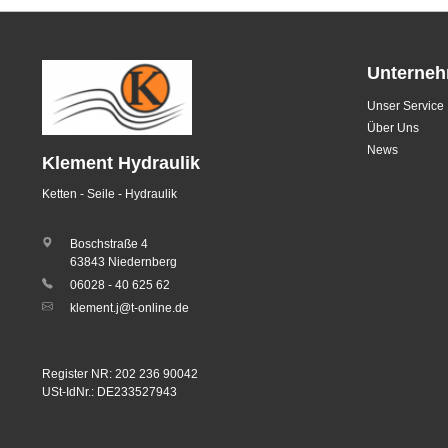
Unterne
Unser Service
Über Uns
News
Klement Hydraulik
Ketten - Seile - Hydraulik
Boschstraße 4
63843 Niedernberg
06028 - 40 625 62
klement.j@t-online.de
Register NR: 202 236 90042
USt-IdNr.: DE233527943