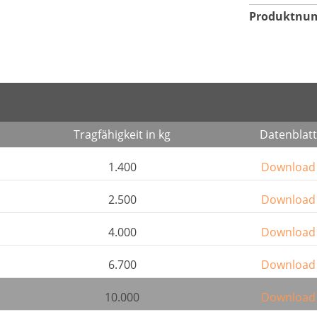
Produktnu
Tragfähigkeit in kg
Datenblatt
1.400
Download
2.500
Download
4.000
Download
6.700
Download
10.000
Download