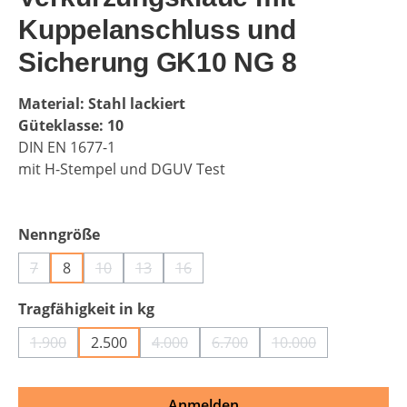
Kuppelanschluss und
Sicherung GK10 NG 8
Material: Stahl lackiert
Güteklasse: 10
DIN EN 1677-1
mit H-Stempel und DGUV Test
auswählen
Nenngröße
7
8
10
13
16
(Diese Option ist zurzeit nicht verfügbar.)
(Diese Option ist zurzeit nicht verfügbar.)
(Diese Option ist zurzeit nicht verfügbar.)
(Diese Option ist zurzeit nicht verfüg
auswählen
Tragfähigkeit in kg
1.900
2.500
4.000
6.700
10.000
(Diese Option ist zurzeit nicht verfügbar.)
(Diese Option ist zurzeit nicht verfügba
(Diese Option ist zurzeit nich
(Diese Option ist z
Anmelden