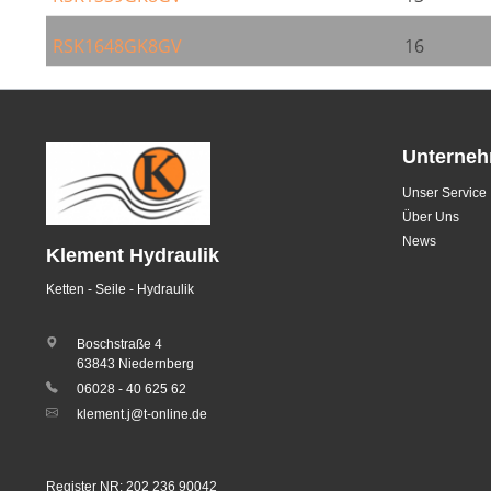
RSK1648GK8GV
16
Unterne
Unser Service
Über Uns
News
Klement Hydraulik
Ketten - Seile - Hydraulik
Boschstraße 4
63843 Niedernberg
06028 - 40 625 62
klement.j@t-online.de
Register NR: 202 236 90042