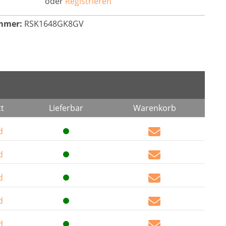
oder
Registrieren
mmer:
RSK1648GK8GV
t
Lieferbar
Warenkorb
d
d
d
d
d