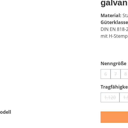
galvan
Material:
Sta
Güterklasse
DIN EN 818-
mit H-Stemp
Nenngröße
6
7
8
(Diese Optio
(Diese
(
Tragfähigkei
1.120
1.
(Diese Op
odell