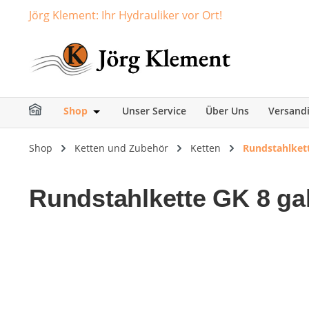
Jörg Klement: Ihr Hydrauliker vor Ort!
springen
Zur Hauptnavigation springen
Shop
Unser Service
Über Uns
Versand
Öffne oder Schließe das Dropdown der Ka
Shop
Ketten und Zubehör
Ketten
Rundstahlkett
Rundstahlkette GK 8 gal
Bildergalerie überspringen