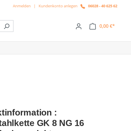
Anmelden
|
Kundenkonto anlegen
06028 - 40 625 62
0,00 €*
ße das Dropdown der Kategorie News
tinformation :
ahlkette GK 8 NG 16