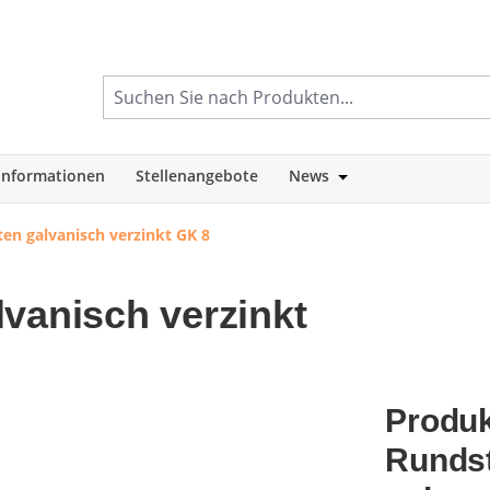
informationen
Stellenangebote
News
tegorie Shop
Öffne oder Schlie
en galvanisch verzinkt GK 8
vanisch verzinkt
Produk
Rundst