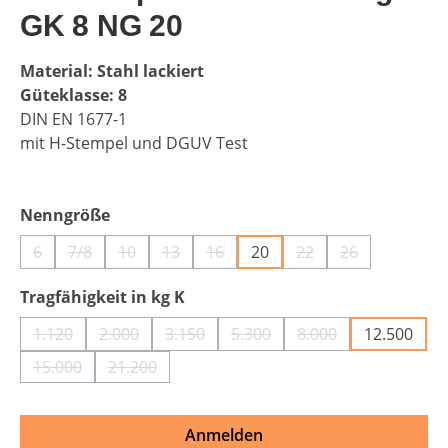
GK 8 NG 20
Material: Stahl lackiert
Güteklasse: 8
DIN EN 1677-1
mit H-Stempel und DGUV Test
auswählen
Nenngröße
6
7/8
10
13
16
20
22
26
(Diese Option ist zurzeit nicht verfügbar.)
(Diese Option ist zurzeit nicht verfügbar.)
(Diese Option ist zurzeit nicht verfügbar.)
(Diese Option ist zurzeit nicht verfügbar.)
(Diese Option ist zurzeit nicht verf
(Diese Option ist zurz
(Diese Option i
auswählen
Tragfähigkeit in kg K
1.120
2.000
3.150
5.300
8.000
12.500
(Diese Option ist zurzeit nicht verfügbar.)
(Diese Option ist zurzeit nicht verfügbar.)
(Diese Option ist zurzeit nicht verfügbar
(Diese Option ist zurzeit nich
(Diese Option ist zu
15.000
21.200
(Diese Option ist zurzeit nicht verfügbar.)
(Diese Option ist zurzeit nicht verfügbar.)
Anmelden